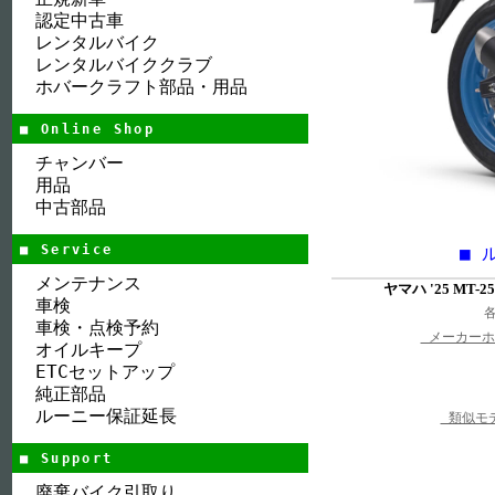
認定中古車
レンタルバイク
レンタルバイククラブ
ホバークラフト部品・用品
■ Online Shop
チャンバー
用品
中古部品
■ Service
■ 
メンテナンス
ヤマハ '25 MT-25
車検
車検・点検予約
メーカーホ
オイルキープ
ETCセットアップ
純正部品
ルーニー保証延長
類似モ
■ Support
廃棄バイク引取り