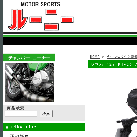
HOME
>
ヤマハバイク新
ヤマハ '25 MT-25 
商品検索
■ Bike List
正規新車