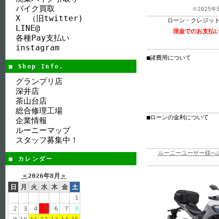
バイク買取
※2025年
X （旧twitter)
ローン・クレジッ
LINE@
現金でのお支払
各種Pay支払い
instagram
■諸費用について
■ Shop Info.
グランプリ店
深井店
茶山台店
総合修理工場
■ローンの金利について
企業情報
ルーニーマップ
スタッフ募集中！
ルーニーユーザー様への ７
■ カレンダー
＜
2026年8月
＞
日
月
火
水
木
金
土
1
2
3
4
5
6
7
8