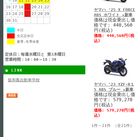
9
10
11
12
13
14
15
16
17
18
19
20
21
22
ヤマハ '25 X FORCE
23
24
25
26
27
28
29
ABS ホワイト ★新車
価格は現金乗出し価
30
31
格です: 440,560
円(税込)
今日
価格: 440,560円(税
全店定休日
込)
夏季.冬季休業
定休日：毎週水曜日と 第3木曜日
営業時間：10：00～18：30
■ LINK
阪和鳳自動車学校
ヤマハ '23 YZF-R１
5 ABS ブルー ★新車
価格は現金乗出し価
格です: 579,270
円(税込)
価格: 579,270円(税
込)
1件～21件 （全21件）