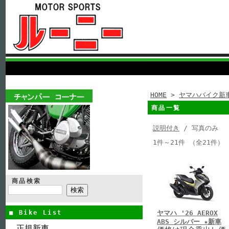
HOME
>
ヤマハバイク新
商品一覧
説明付き
/ 写真のみ
1件～21件 （全21件）
商品検索
■ Bike List
ヤマハ '26 AEROX
ABS シルバー ★新車
正規新車