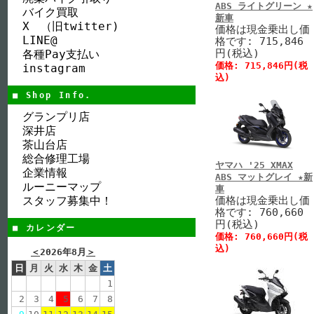
ABS ライトグリーン ★
バイク買取
新車
X （旧twitter)
価格は現金乗出し価
LINE@
格です: 715,846
円(税込)
各種Pay支払い
価格: 715,846円(税
instagram
込)
■ Shop Info.
グランプリ店
深井店
茶山台店
総合修理工場
ヤマハ '25 XMAX
企業情報
ABS マットグレイ ★新
ルーニーマップ
車
スタッフ募集中！
価格は現金乗出し価
格です: 760,660
円(税込)
■ カレンダー
価格: 760,660円(税
込)
＜
2026年8月
＞
日
月
火
水
木
金
土
1
2
3
4
5
6
7
8