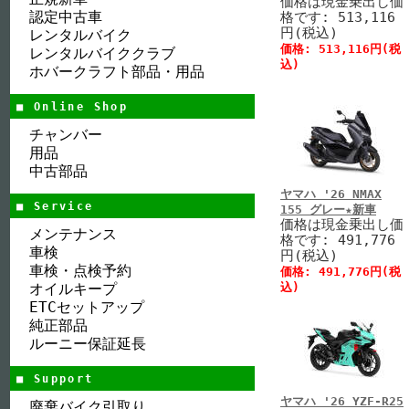
価格は現金乗出し価
認定中古車
格です: 513,116
円(税込)
レンタルバイク
価格: 513,116円(税
レンタルバイククラブ
込)
ホバークラフト部品・用品
■ Online Shop
チャンバー
用品
中古部品
ヤマハ '26 NMAX
■ Service
155 グレー★新車
価格は現金乗出し価
メンテナンス
格です: 491,776
車検
円(税込)
車検・点検予約
価格: 491,776円(税
オイルキープ
込)
ETCセットアップ
純正部品
ルーニー保証延長
■ Support
ヤマハ '26 YZF-R25
廃棄バイク引取り