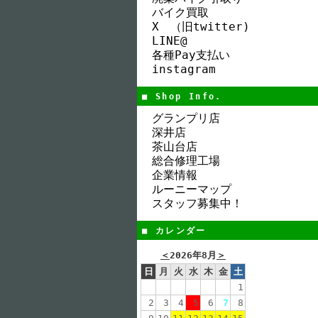
バイク買取
X （旧twitter)
LINE@
各種Pay支払い
instagram
■ Shop Info.
グランプリ店
深井店
茶山台店
総合修理工場
企業情報
ルーニーマップ
スタッフ募集中！
■ カレンダー
＜
2026年8月
＞
日
月
火
水
木
金
土
1
2
3
4
5
6
7
8