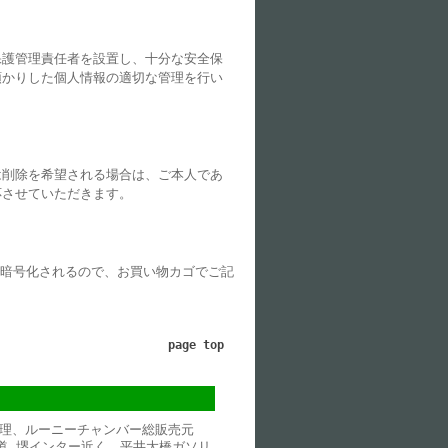
保護管理責任者を設置し、十分な安全保
預かりした個人情報の適切な管理を行い
は削除を希望される場合は、ご本人であ
応させていただきます。
て暗号化されるので、お買い物カゴでご記
page top
理、ルーニーチャンバー総販売元
道 堺インター近く 平井大橋ガソリ