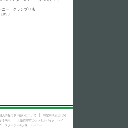
ルーニー グランプリ店
1950
|
個人情報の取り扱いについて
特定商取引法に関
|
する表示
大阪府堺市のレンタルバイク バイ
ク スクーターのお店 ルーニー