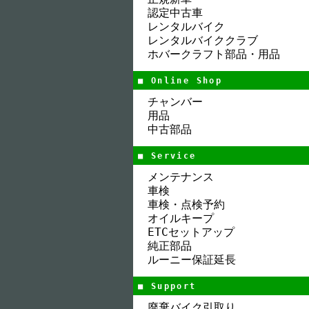
認定中古車
レンタルバイク
レンタルバイククラブ
ホバークラフト部品・用品
■ Online Shop
チャンバー
用品
中古部品
■ Service
メンテナンス
車検
車検・点検予約
オイルキープ
ETCセットアップ
純正部品
ルーニー保証延長
■ Support
廃棄バイク引取り