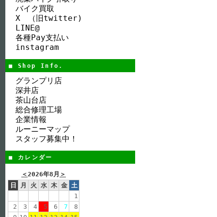
バイク買取
X （旧twitter)
LINE@
各種Pay支払い
instagram
■ Shop Info.
グランプリ店
深井店
茶山台店
総合修理工場
企業情報
ルーニーマップ
スタッフ募集中！
■ カレンダー
＜
2026年8月
＞
日
月
火
水
木
金
土
1
2
3
4
5
6
7
8