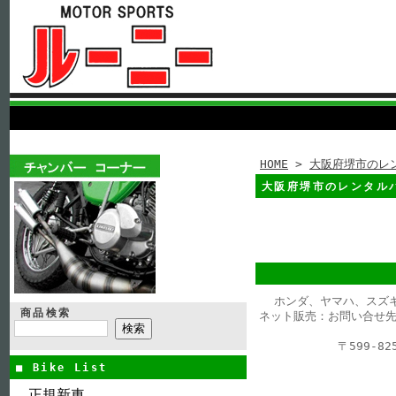
HOME
>
大阪府堺市のレ
大阪府堺市のレンタル
ホンダ、ヤマハ、スズ
商品検索
ネット販売：お問い合せ先
〒599-
■ Bike List
正規新車