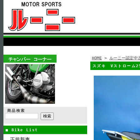
HOME
>
ルーニー認定中
スズキ Vストローム2
商品検索
■ Bike List
正規新車