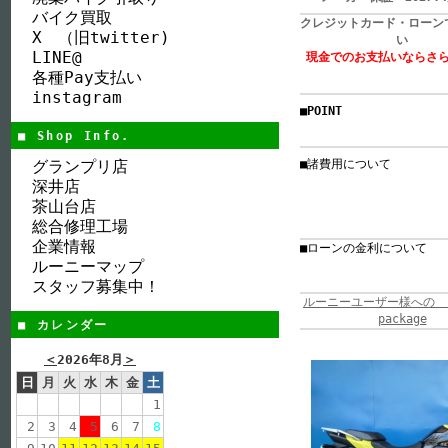
バイク買取
クレジットカード・ローン
X （旧twitter)
い
LINE@
現金でのお支払いならさ
各種Pay支払い
instagram
■POINT
■ Shop Info.
グランプリ店
■諸費用について
深井店
茶山台店
総合修理工場
企業情報
■ローンの金利について
ルーニーマップ
スタッフ募集中！
ルーニーユーザー様への ７
package
■ カレンダー
＜
2026年8月
＞
日
月
火
水
木
金
土
1
2
3
4
5
6
7
8