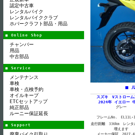
認定中古車
レンタルバイク
レンタルバイククラブ
ホバークラフト部品・用品
■ Online Shop
チャンバー
用品
中古部品
■ Service
メンテナンス
車検
■ 
車検・点検予約
オイルキープ
スズキ Vストローム2
ETCセットアップ
2024年 イエロー 
純正部品
グレー
ルーニー保証延長
フレームNo. EL11L-1
走行距離 336km レン
■ Support
増えます
廃棄バイク引取り
メーカー保証 2027.