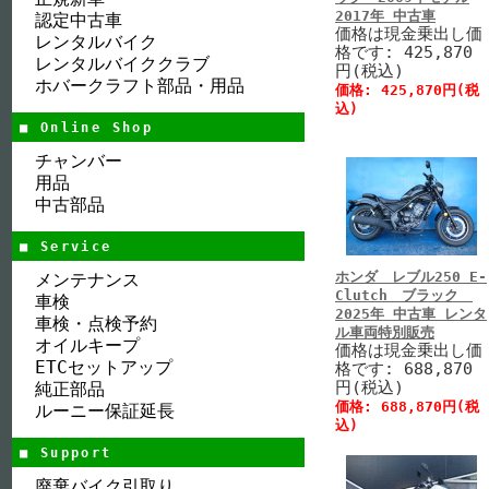
2017年 中古車
認定中古車
価格は現金乗出し価
レンタルバイク
格です: 425,870
レンタルバイククラブ
円(税込)
ホバークラフト部品・用品
価格: 425,870円(税
込)
■ Online Shop
チャンバー
用品
中古部品
■ Service
ホンダ レブル250 E-
メンテナンス
Clutch ブラック
車検
2025年 中古車 レンタ
車検・点検予約
ル車両特別販売
オイルキープ
価格は現金乗出し価
ETCセットアップ
格です: 688,870
円(税込)
純正部品
価格: 688,870円(税
ルーニー保証延長
込)
■ Support
廃棄バイク引取り