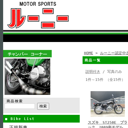
HOME
>
ルーニー認定中
商品一覧
説明付き
/ 写真のみ
1件～15件 （全15件）
商品検索
■ Bike List
スズキ ST250E ブラ
正規新車
ック 2009年モデル