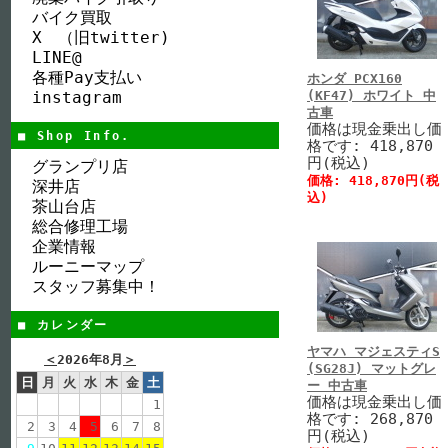
バイク買取
X （旧twitter)
LINE@
各種Pay支払い
ホンダ PCX160
instagram
(KF47) ホワイト 中
古車
価格は現金乗出し価
■ Shop Info.
格です: 418,870
円(税込)
グランプリ店
価格: 418,870円(税
深井店
込)
茶山台店
総合修理工場
企業情報
ルーニーマップ
スタッフ募集中！
■ カレンダー
ヤマハ マジェスティS
＜
2026年8月
＞
(SG28J) マットグレ
日
月
火
水
木
金
土
ー 中古車
価格は現金乗出し価
1
格です: 268,870
2
3
4
5
6
7
8
円(税込)