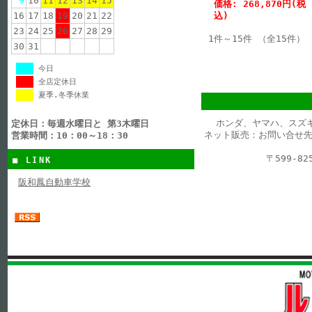
9
10
11
12
13
14
15
価格: 268,870円(税
16
17
18
19
20
21
22
込)
23
24
25
26
27
28
29
1件～15件 （全15件）
30
31
今日
全店定休日
夏季.冬季休業
ホンダ、ヤマハ、スズ
定休日：毎週水曜日と 第3木曜日
ネット販売：お問い合せ先
営業時間：10：00～18：30
〒599-
■ LINK
阪和鳳自動車学校