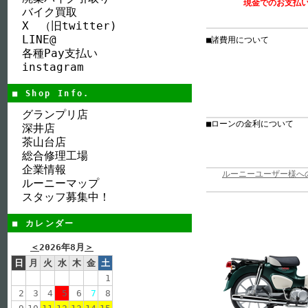
現金でのお支払
バイク買取
X （旧twitter)
LINE@
■諸費用について
各種Pay支払い
instagram
■ Shop Info.
グランプリ店
■ローンの金利について
深井店
茶山台店
総合修理工場
企業情報
ルーニーユーザー様への ７
ルーニーマップ
スタッフ募集中！
■ カレンダー
＜
2026年8月
＞
日
月
火
水
木
金
土
1
2
3
4
5
6
7
8