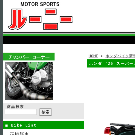
HOME
>
ホンダバイク新
ホンダ '26 スーパー
商品検索
■ Bike List
正規新車