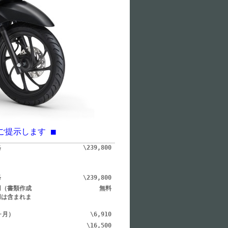
ご提示します ■
格
\239,800
格
\239,800
用（書類作成
無料
用は含まれま
ヶ月）
\6,910
\16,500