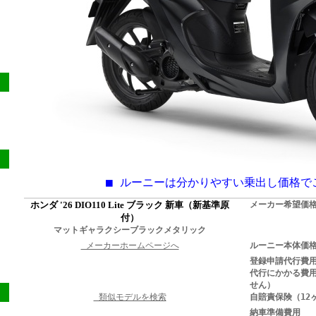
■ ルーニーは分かりやすい乗出し価格で
ホンダ '26 DIO110 Lite ブラック 新車（新基準原
メーカー希望価
付）
マットギャラクシーブラックメタリック
メーカーホームページへ
ルーニー本体価
登録申請代行費
代行にかかる費
せん）
類似モデルを検索
自賠責保険（12
納車準備費用