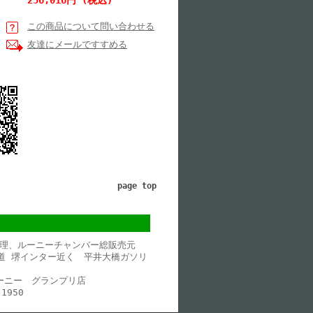
256,016円 (税込)
この商品について問い合わせる
友達にメールですすめる
page top
理、ルーニーチャンバー総販売元
道 堺インター近く 平井大橋ガソリ
ルーニー グランプリ店
1950