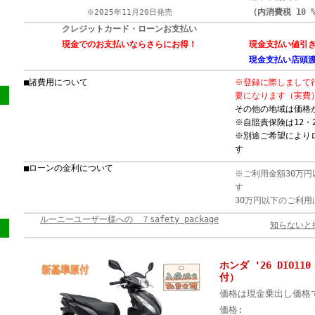
（内消費税 10 
※2025年11月20日発売
クレジットカード・ローンお支払い
現金でのお支払いならさらにお得！
現金支払い値引
現金支払い店頭
■諸費用について
※登録に際しまして
要になります（実費
その他の地域は価格
※自賠責保険は12・
※別途ご希望により
す
■ローンの金利について
※ご利用金額30万円
30万円以下のご利用
ルーニーユーザー様への ７safety package
知らないと
ホンダ '26 DIO1
付）
価格は現金乗出し価格
価格: