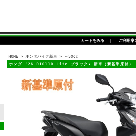
カートをみる
｜
ご利用案
HOME
>
ホンダバイク新車
>
～50cc
ホンダ '26 DIO110 Lite ブラック★ 新車（新基準原付）