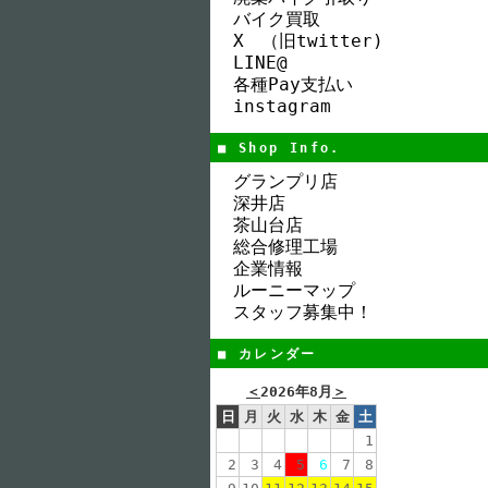
バイク買取
X （旧twitter)
LINE@
各種Pay支払い
instagram
■ Shop Info.
グランプリ店
深井店
茶山台店
総合修理工場
企業情報
ルーニーマップ
スタッフ募集中！
■ カレンダー
＜
2026年8月
＞
日
月
火
水
木
金
土
1
2
3
4
5
6
7
8