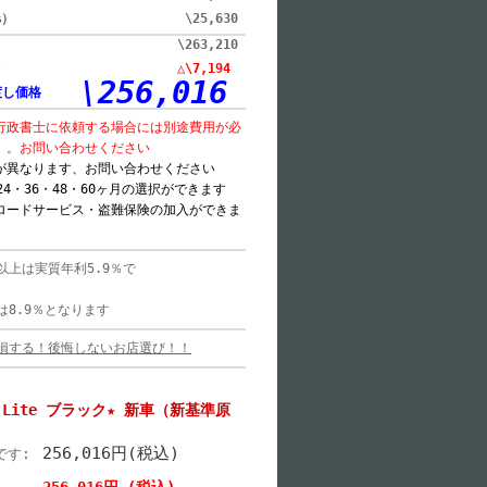
%）
\25,630
\263,210
き
△\7,194
\256,016
渡し価格
行政書士に依頼する場合には別途費用が必
）。お問い合わせください
が異なります、お問い合わせください
24・36・48・60ヶ月の選択ができます
ロードサービス・盗難保険の加入ができま
以上は実質年利5.9％で
す
は8.9％となります
損する！後悔しないお店選び！！
10 Lite ブラック★ 新車（新基準原
256,016円(税込)
です: