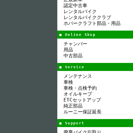
認定中古車
レンタルバイク
レンタルバイククラブ
ホバークラフト部品・用品
■ Online Shop
チャンバー
用品
中古部品
■ Service
メンテナンス
車検
車検・点検予約
オイルキープ
ETCセットアップ
純正部品
ルーニー保証延長
■ Support
廃棄バイク引取り