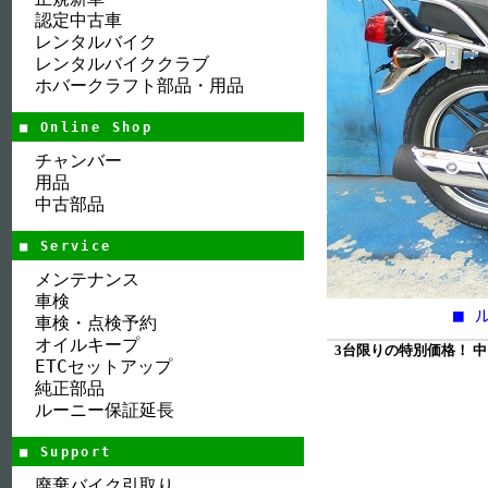
認定中古車
レンタルバイク
レンタルバイククラブ
ホバークラフト部品・用品
■ Online Shop
チャンバー
用品
中古部品
■ Service
メンテナンス
車検
■ 
車検・点検予約
オイルキープ
3台限りの特別価格！ 中国
ETCセットアップ
純正部品
ルーニー保証延長
■ Support
廃棄バイク引取り