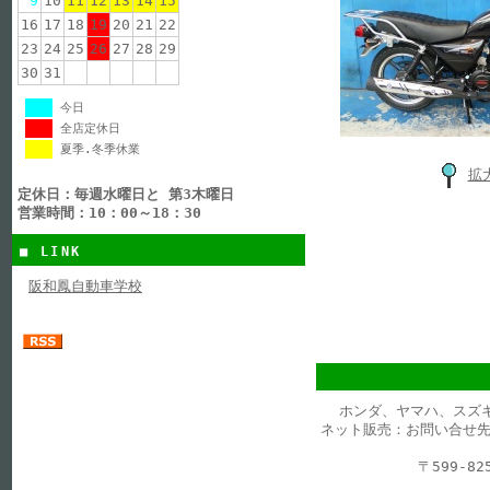
9
10
11
12
13
14
15
16
17
18
19
20
21
22
23
24
25
26
27
28
29
30
31
今日
全店定休日
夏季.冬季休業
拡
定休日：毎週水曜日と 第3木曜日
営業時間：10：00～18：30
■ LINK
阪和鳳自動車学校
ホンダ、ヤマハ、スズ
ネット販売：お問い合せ先
〒599-