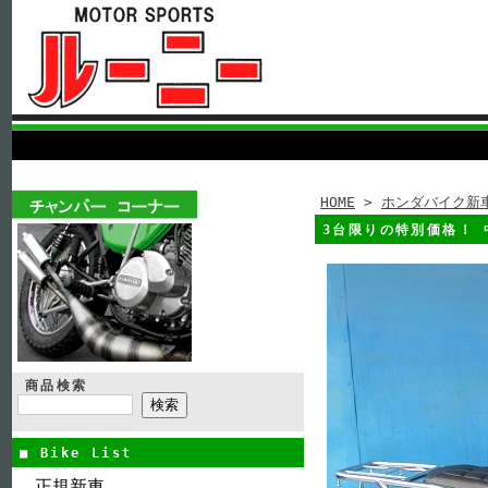
HOME
>
ホンダバイク新
3台限りの特別価格！ 中
商品検索
■ Bike List
正規新車