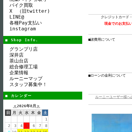
バイク買取
X （旧twitter)
LINE@
クレジットカード
各種Pay支払い
現金でのお支払
instagram
■諸費用について
■ Shop Info.
グランプリ店
深井店
茶山台店
総合修理工場
企業情報
■ローンの金利について
ルーニーマップ
スタッフ募集中！
■ カレンダー
ルーニーユーザー様への ７
＜
2026年8月
＞
日
月
火
水
木
金
土
1
2
3
4
5
6
7
8