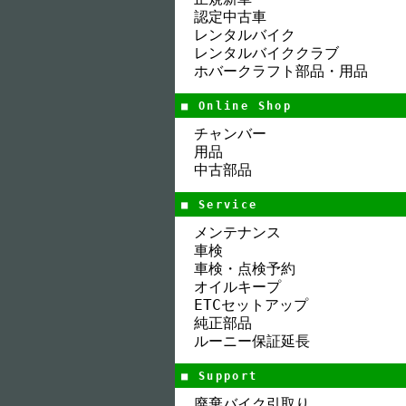
認定中古車
レンタルバイク
レンタルバイククラブ
ホバークラフト部品・用品
■ Online Shop
チャンバー
用品
中古部品
■ Service
メンテナンス
車検
車検・点検予約
オイルキープ
ETCセットアップ
純正部品
ルーニー保証延長
■ Support
廃棄バイク引取り