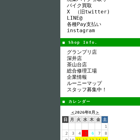
バイク買取
X （旧twitter)
LINE@
各種Pay支払い
instagram
■ Shop Info.
グランプリ店
深井店
茶山台店
総合修理工場
企業情報
ルーニーマップ
スタッフ募集中！
■ カレンダー
＜
2026年8月
＞
日
月
火
水
木
金
土
1
2
3
4
5
6
7
8