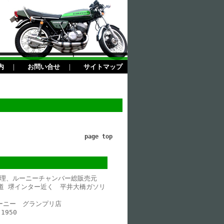
内
｜
お問い合せ
｜
サイトマップ
page top
理、ルーニーチャンバー総販売元
道 堺インター近く 平井大橋ガソリ
ルーニー グランプリ店
1950