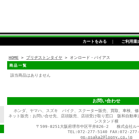
カートをみる
｜
ご利用案
HOME
>
ブリヂストンタイヤ
> オンロード・バイアス
商品一覧
該当商品はありません
お問い合わせ
ホンダ、ヤマハ、スズキ バイク、スクーター販売、買取、車検、修
ネット販売：お問い合せ先、店頭販売、店頭受け取り窓口 阪和自動車
ンスタンド横
〒599-8251大阪府堺市中区平井826-2 株式会社
TEL:072-277-5140 FAX:072-277-
gp-osaka2@loony.co.jp