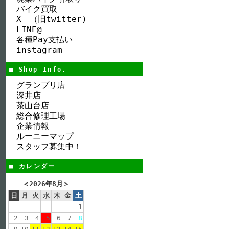
バイク買取
X （旧twitter)
LINE@
各種Pay支払い
instagram
■ Shop Info.
グランプリ店
深井店
茶山台店
総合修理工場
企業情報
ルーニーマップ
スタッフ募集中！
■ カレンダー
＜
2026年8月
＞
日
月
火
水
木
金
土
1
2
3
4
5
6
7
8