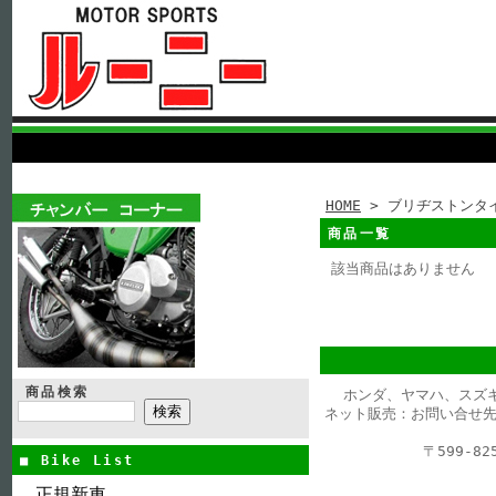
HOME
> ブリヂストンタ
商品一覧
該当商品はありません
商品検索
ホンダ、ヤマハ、スズ
ネット販売：お問い合せ先
〒599-
■ Bike List
正規新車