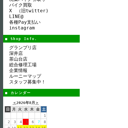
バイク買取
X （旧twitter)
LINE@
各種Pay支払い
instagram
■ Shop Info.
グランプリ店
深井店
茶山台店
総合修理工場
企業情報
ルーニーマップ
スタッフ募集中！
■ カレンダー
＜
2026年8月
＞
日
月
火
水
木
金
土
1
2
3
4
5
6
7
8