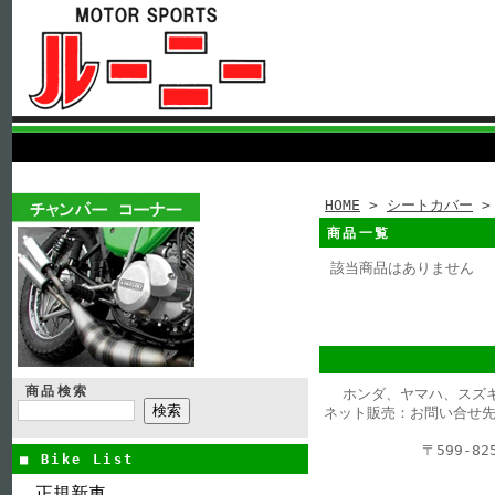
HOME
>
シートカバー
>
商品一覧
該当商品はありません
商品検索
ホンダ、ヤマハ、スズ
ネット販売：お問い合せ先
〒599-
■ Bike List
正規新車