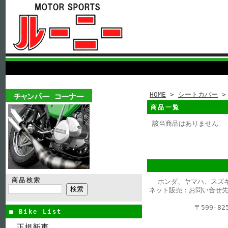
HOME
>
シートカバー
>
商品一覧
該当商品はありません
商品検索
ホンダ、ヤマハ、スズ
ネット販売：お問い合せ先
〒599-
■ Bike List
正規新車