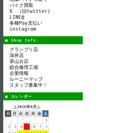
バイク買取
X （旧twitter)
LINE@
各種Pay支払い
instagram
■ Shop Info.
グランプリ店
深井店
茶山台店
総合修理工場
企業情報
ルーニーマップ
スタッフ募集中！
■ カレンダー
＜
2026年8月
＞
日
月
火
水
木
金
土
1
2
3
4
5
6
7
8