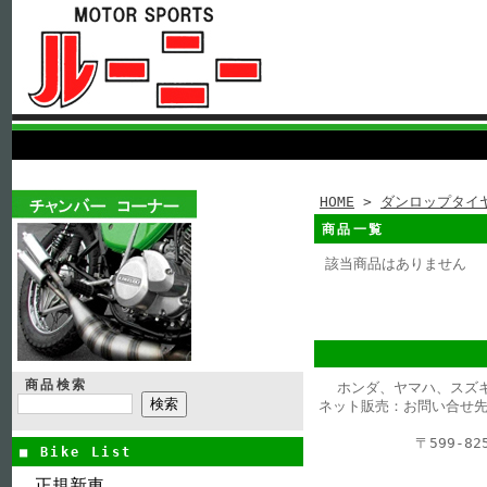
HOME
>
ダンロップタイ
商品一覧
該当商品はありません
商品検索
ホンダ、ヤマハ、スズ
ネット販売：お問い合せ先
〒599-
■ Bike List
正規新車