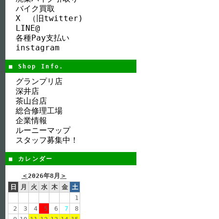
バイク買取
X （旧twitter)
LINE@
各種Pay支払い
instagram
■ Shop Info.
グランプリ店
深井店
茶山台店
総合修理工場
企業情報
ルーニーマップ
スタッフ募集中！
■ カレンダー
＜
2026年8月
＞
日
月
火
水
木
金
土
1
2
3
4
5
6
7
8