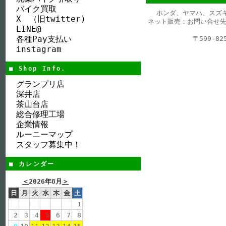
バイク買取
ホンダ、ヤマハ、スズ
X （旧twitter)
ネット販売：お問い合せ先
LINE@
各種Pay支払い
〒599-
instagram
■ Shop Info.
グランプリ店
深井店
茶山台店
総合修理工場
企業情報
ルーニーマップ
スタッフ募集中！
■ カレンダー
＜
2026年8月
＞
日
月
火
水
木
金
土
1
2
3
4
5
6
7
8