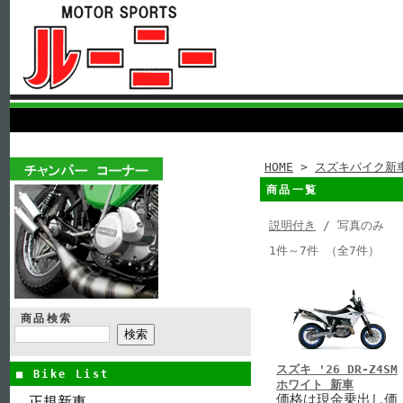
HOME
>
スズキバイク新
商品一覧
説明付き
/ 写真のみ
1件～7件 （全7件）
商品検索
スズキ '26 DR-Z4SM
■ Bike List
ホワイト 新車
価格は現金乗出し価
正規新車