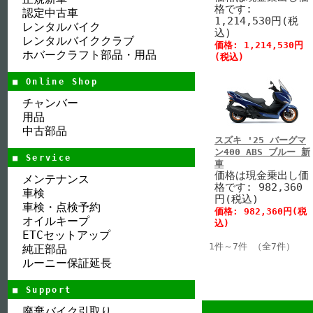
格です:
認定中古車
1,214,530円(税
レンタルバイク
込)
レンタルバイククラブ
価格: 1,214,530円
ホバークラフト部品・用品
(税込)
■ Online Shop
チャンバー
用品
中古部品
スズキ '25 バーグマ
ン400 ABS ブルー 新
■ Service
車
価格は現金乗出し価
メンテナンス
格です: 982,360
車検
円(税込)
車検・点検予約
価格: 982,360円(税
オイルキープ
込)
ETCセットアップ
1件～7件 （全7件）
純正部品
ルーニー保証延長
■ Support
廃棄バイク引取り