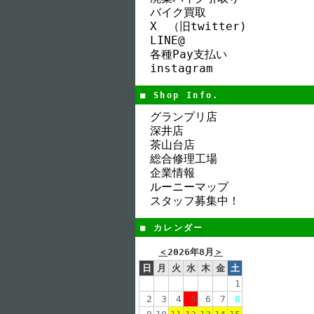
バイク買取
X （旧twitter)
LINE@
各種Pay支払い
instagram
■ Shop Info.
グランプリ店
深井店
茶山台店
総合修理工場
企業情報
ルーニーマップ
スタッフ募集中！
■ カレンダー
＜
2026年8月
＞
日
月
火
水
木
金
土
1
2
3
4
5
6
7
8