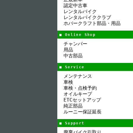
認定中古車
レンタルバイク
レンタルバイククラブ
ホバークラフト部品・用品
■ Online Shop
チャンバー
用品
中古部品
■ Service
メンテナンス
車検
車検・点検予約
オイルキープ
ETCセットアップ
純正部品
ルーニー保証延長
■ Support
廃棄バイク引取り