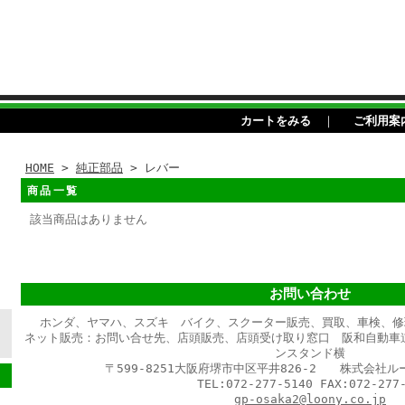
カートをみる
｜
ご利用案
HOME
>
純正部品
> レバー
商品一覧
該当商品はありません
お問い合わせ
ホンダ、ヤマハ、スズキ バイク、スクーター販売、買取、車検、修
ネット販売：お問い合せ先、店頭販売、店頭受け取り窓口 阪和自動車
ンスタンド横
〒599-8251大阪府堺市中区平井826-2 株式会社
TEL:072-277-5140 FAX:072-277-
gp-osaka2@loony.co.jp