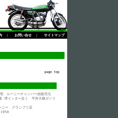
内
｜
お問い合せ
｜
サイトマップ
page top
理、ルーニーチャンバー総販売元
道 堺インター近く 平井大橋ガソリ
ルーニー グランプリ店
1950