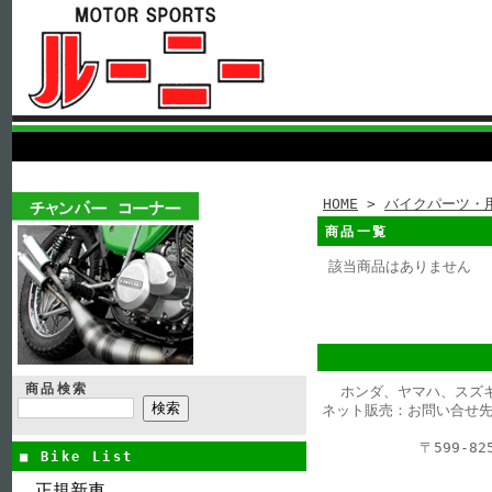
HOME
>
バイクパーツ・
商品一覧
該当商品はありません
商品検索
ホンダ、ヤマハ、スズ
ネット販売：お問い合せ先
〒599-
■ Bike List
正規新車