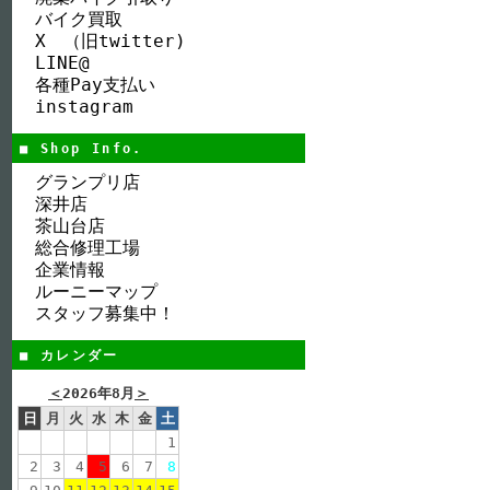
バイク買取
X （旧twitter)
LINE@
各種Pay支払い
instagram
■ Shop Info.
グランプリ店
深井店
茶山台店
総合修理工場
企業情報
ルーニーマップ
スタッフ募集中！
■ カレンダー
＜
2026年8月
＞
日
月
火
水
木
金
土
1
2
3
4
5
6
7
8