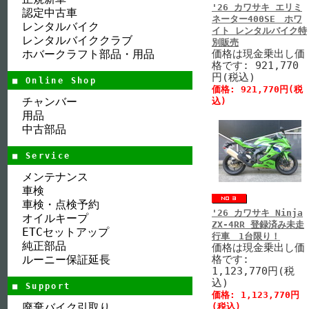
'26 カワサキ エリミ
認定中古車
ネーター400SE ホワ
レンタルバイク
イト レンタルバイク特
レンタルバイククラブ
別販売
ホバークラフト部品・用品
価格は現金乗出し価
格です: 921,770
円(税込)
■ Online Shop
価格: 921,770円(税
チャンバー
込)
用品
中古部品
■ Service
メンテナンス
車検
車検・点検予約
'26 カワサキ Ninja
オイルキープ
ZX-4RR 登録済み未走
ETCセットアップ
行車 1台限り！
純正部品
価格は現金乗出し価
ルーニー保証延長
格です:
1,123,770円(税
込)
■ Support
価格: 1,123,770円
廃棄バイク引取り
(税込)