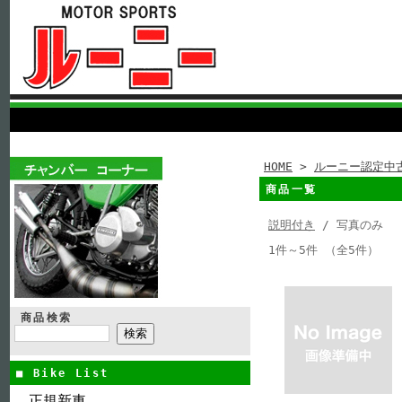
HOME
>
ルーニー認定中
商品一覧
説明付き
/ 写真のみ
1件～5件 （全5件）
商品検索
■ Bike List
正規新車