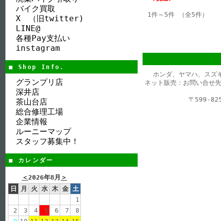
バイク買取
1件～5件 （全5件）
X （旧twitter)
LINE@
各種Pay支払い
instagram
■ Shop Info.
ホンダ、ヤマハ、スズ
グランプリ店
ネット販売：お問い合せ先
深井店
〒599-
茶山台店
総合修理工場
企業情報
ルーニーマップ
スタッフ募集中！
■ カレンダー
＜
2026年8月
＞
日
月
火
水
木
金
土
1
2
3
4
5
6
7
8