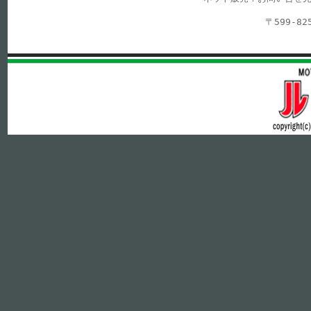
〒599-