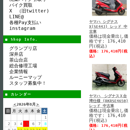
バイク買取
X （旧twitter)
LINE@
ヤマハ シグナス
各種Pay支払い
X(SE44J) レッド 中
instagram
古車
価格は現金乗出し価
■ Shop Info.
格です: 176,410
円(税込)
グランプリ店
価格: 176,410円(税
深井店
込)
茶山台店
総合修理工場
企業情報
ルーニーマップ
スタッフ募集中！
■ カレンダー
ヤマハ シグナスＸ台
湾仕様 (RKRSE4650)
＜
2026年8月
＞
レッド 中古車
価格は現金乗出し価
日
月
火
水
木
金
土
格です: 176,410
1
円(税込)
2
3
4
5
6
7
8
価格: 176,410円(税