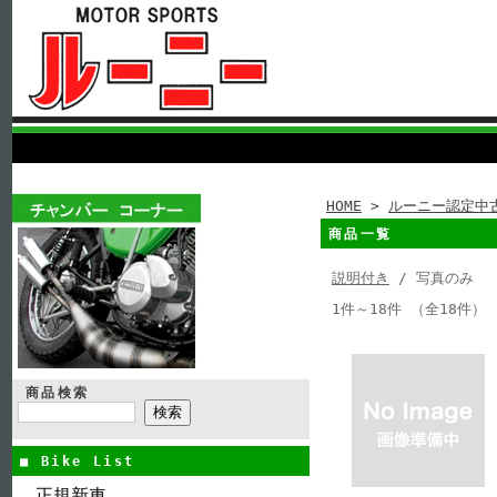
HOME
>
ルーニー認定中
商品一覧
説明付き
/ 写真のみ
1件～18件 （全18件）
商品検索
■ Bike List
正規新車