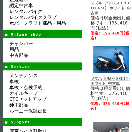
スズキ アドレス１１０
認定中古車
(CE47A) ホワイト 中
レンタルバイク
古車
レンタルバイククラブ
価格は現金乗出し価
ホバークラフト部品・用品
格です: 196,410
円(税込)
価格: 196,410円(税
■ Online Shop
込)
チャンバー
用品
中古部品
■ Service
メンテナンス
ヤマハ NMAX(SEL1J)
車検
ホワイト 中古車
車検・点検予約
価格は現金乗出し価
オイルキープ
格です: 376,410
円(税込)
ETCセットアップ
価格: 376,410円(税
純正部品
込)
ルーニー保証延長
■ Support
廃棄バイク引取り