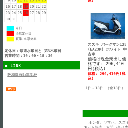
9
10
11
12
13
14
15
込)
16
17
18
19
20
21
22
23
24
25
26
27
28
29
30
31
今日
全店定休日
夏季.冬季休業
スズキ バーグマン125
(EA23M) ホワイト 中
定休日：毎週水曜日と 第3木曜日
古車
営業時間：10：00～18：30
価格は現金乗出し価
格です: 296,410
■ LINK
円(税込)
価格: 296,410円(税
阪和鳳自動車学校
込)
1件～18件 （全18件）
ホンダ、ヤマハ、スズ
ネット販売：お問い合せ先