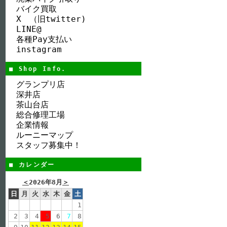
バイク買取
X （旧twitter)
LINE@
各種Pay支払い
instagram
■ Shop Info.
グランプリ店
深井店
茶山台店
総合修理工場
企業情報
ルーニーマップ
スタッフ募集中！
■ カレンダー
＜
2026年8月
＞
日
月
火
水
木
金
土
1
2
3
4
5
6
7
8