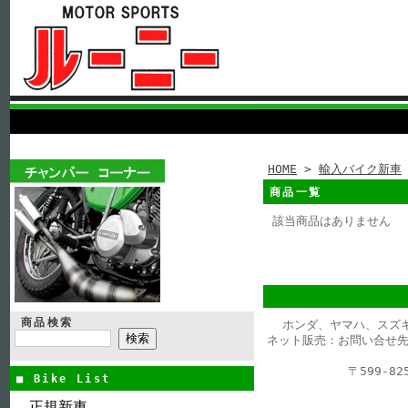
HOME
>
輸入バイク新車
商品一覧
該当商品はありません
商品検索
ホンダ、ヤマハ、スズ
ネット販売：お問い合せ先
〒599-
■ Bike List
正規新車